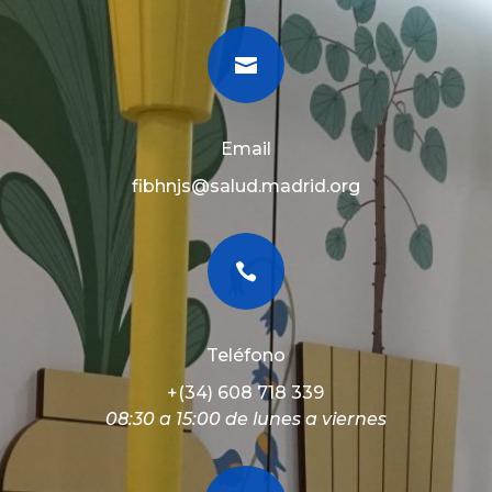

Email
fibhnjs@salud.madrid.org

Teléfono
+(34) 608 718 339
08:30 a 15:00 de lunes a viernes